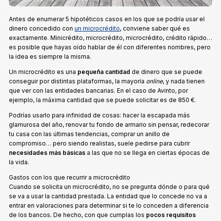
Antes de enumerar 5 hipotéticos casos en los que se podría usar el
dinero concedido con
un microcrédito
, conviene saber qué es
exactamente. Minicrédito, microcrédito, microcrédito, crédito rápido…
es posible que hayas oído hablar de él con diferentes nombres, pero
la idea es siempre la misma.
Un microcrédito es una
pequeña cantidad
de dinero que se puede
conseguir por distintas plataformas, la mayoría
online
, y nada tienen
que ver con las entidades bancarias. En el caso de Avinto, por
ejemplo, la máxima cantidad que se puede solicitar es de 850 €.
Podrías usarlo para infinidad de cosas: hacer la escapada más
glamurosa del año, renovar tu fondo de armario sin pensar, redecorar
tu casa con las últimas tendencias, comprar un anillo de
compromiso… pero siendo realistas, suele pedirse para cubrir
necesidades más básicas
a las que no se llega en ciertas épocas de
la vida.
Gastos con los que recurrir a microcrédito
Cuando se solicita un microcrédito, no se pregunta dónde o para qué
se va a usar la cantidad prestada. La entidad que lo concede no va a
entrar en valoraciones para determinar si te lo conceden a diferencia
de los bancos. De hecho, con que cumplas los
pocos requisitos