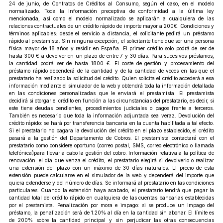
24 de junio, de Contratos de Créditos al Consumo, según el caso, en el modelo
normalizado. Toda la información preceptiva de conformidad a la última ley
mencionada, así como el modelo normalizado se aplicarán a cualquiera de las
relaciones contractuales de un crédito rápido de importe mayor a 200€. Condiciones y
términos aplicables: desde el servicio a distancia, el solicitante pedirá un préstamo
rápido al prestamista. Sin ninguna excepción, el solicitante tiene que ser una persona
física mayor de 18 años y residir en España. El primer crédito solo podrá de ser de
hasta 300 € a devolver en un plazo de entre 7 y 30 días. Para sucesivos préstamos,
la cantidad podrá ser de hasta 1800 €. El coste de gestión y procesamiento del
préstamo rápido dependerá de la cantidad y de la cantidad de veces en las que el
prestatario ha realizado la solicitud del crédito. Quien solicita el crédito accederá a esa
información mediante el simulador de la web y obtendrá toda la información detallada
en las condiciones personalizadas que le enviará el prestamista. El prestamista
decidirá si otorgar el crédito en función a las circunstancias del prestatario, es decir, si
este tiene deudas pendientes, procedimientos judiciales o pagos frente a terceros.
También es necesario que toda la información adjuntada sea veraz. Devolución del
crédito rápido: se hará por transferencia bancaria en la cuenta habilitada a tal efecto.
Si el prestatario no pagara la devolución del crédito en el plazo establecido, el crédito
pasará a la gestión del Departamento de Cobros. El prestamista contactará con el
prestatario como considere oportuno (correo postal, SMS, correo electrónico o llamada
telefónica)para llevar a cabo la gestión del cobro. Información relativa a la política de
renovación: el día que venza el crédito, el prestatario elegirá si devolverlo o realizar
una extensión del plazo con un máximo de 30 días naturales. El precio de esta
extensión puede calcularse en el simulador de la web y dependerá del importe que
quiera extenderse y del número de días. Se informará al prestatario en las condiciones
particulares. Cuando la extensión haya acabado, el prestatario tendrá que pagar la
cantidad total del crédito rápido en cualquiera de las cuentas bancarias establecidas
por el prestamista. Penalización por mora e impago: si se produce un impago del
préstamo, la penalización será de 1.20% al día en la cantidad sin abonar. El límite es
de 200% sobre la cantidad principal y sin perjudicar las otras consecuencias