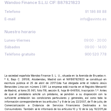
Wandoo Finance S.L.U. CIF: B87821823
Telefono
91 186 88 88
E-mail
info@avinto.es
Nuestro horario
Lunes-Viernes
09:00 - 20:00
Sábados
09:00 - 14:00
Teléfono gratuito
900 520 778
La sociedad española Wandoo Finance S. L. U., situada en la Avenida de Bruselas n.
º 6, Bajo C. 28108, Alcobendas, Madrid con el NIFB87821823 se constituyó en
escritura pública el 25 de abril de 2017.Esta fue otorgada ante el notario Jesús
Benavides Lima con número 2.081. La empresa está inscrita en el Registro Mercantil
de Madrid, al tomo 35.961, folio 118, sección 8, hoja M-646156, Inscripción 1.ª. Antes
de que el prestatario solicite un préstamo, se pondrán a su disposición con la
suficiente antelación las condiciones particulares y generales, así como toda la
información correspondiente en los artículos 7 y 8 de la Ley 22/2007, de 11 de julio, de
Comercialización a Distancia de Servicios Financieros Destinados a los
Consumidores. También se le informará de los artículos 10 y 12 de la Ley 16/2011,de