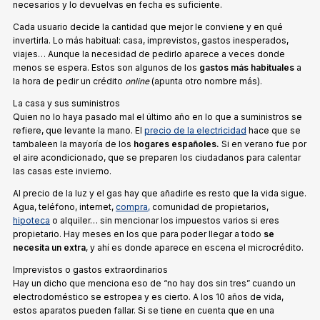
necesarios y lo devuelvas en fecha es suficiente.
Cada usuario decide la cantidad que mejor le conviene y en qué
invertirla. Lo más habitual: casa, imprevistos, gastos inesperados,
viajes… Aunque la necesidad de pedirlo aparece a veces donde
menos se espera. Estos son algunos de los
gastos más habituales
a
la hora de pedir un crédito
online
(apunta otro nombre más).
La casa y sus suministros
Quien no lo haya pasado mal el último año en lo que a suministros se
refiere, que levante la mano. El
precio de la electricidad
hace que se
tambaleen la mayoría de los
hogares españoles.
Si en verano fue por
el aire acondicionado, que se preparen los ciudadanos para calentar
las casas este invierno.
Al precio de la luz y el gas hay que añadirle es resto que la vida sigue.
Agua, teléfono, internet,
compra,
comunidad de propietarios,
hipoteca
o alquiler… sin mencionar los impuestos varios si eres
propietario. Hay meses en los que para poder llegar a todo
se
necesita un extra
, y ahí es donde aparece en escena el microcrédito.
Imprevistos o gastos extraordinarios
Hay un dicho que menciona eso de “no hay dos sin tres” cuando un
electrodoméstico se estropea y es cierto. A los 10 años de vida,
estos aparatos pueden fallar. Si se tiene en cuenta que en una