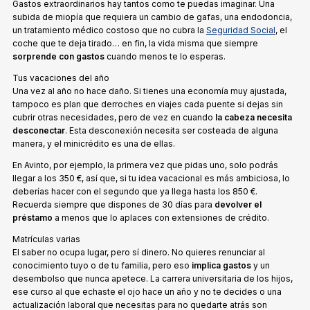
Gastos extraordinarios hay tantos como te puedas imaginar. Una
subida de miopía que requiera un cambio de gafas, una endodoncia,
un tratamiento médico costoso que no cubra la
Seguridad Social
, el
coche que te deja tirado… en fin, la vida misma que siempre
sorprende con gastos
cuando menos te lo esperas.
Tus vacaciones del año
Una vez al año no hace daño. Si tienes una economía muy ajustada,
tampoco es plan que derroches en viajes cada puente si dejas sin
cubrir otras necesidades, pero de vez en cuando
la cabeza necesita
desconectar
. Esta desconexión necesita ser costeada de alguna
manera, y el minicrédito es una de ellas.
En Avinto, por ejemplo, la primera vez que pidas uno, solo podrás
llegar a los 350 €, así que, si tu idea vacacional es más ambiciosa, lo
deberías hacer con el segundo que ya llega hasta los 850 €.
Recuerda siempre que dispones de 30 días para
devolver el
préstamo
a menos que lo aplaces con extensiones de crédito.
Matrículas varias
El saber no ocupa lugar, pero sí dinero. No quieres renunciar al
conocimiento tuyo o de tu familia, pero eso
implica gastos
y un
desembolso que nunca apetece. La carrera universitaria de los hijos,
ese curso al que echaste el ojo hace un año y no te decides o una
actualización laboral que necesitas para no quedarte atrás son