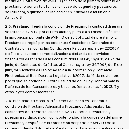
medio del Portal Web de AVINTO (en caso de la primera solicitud de
préstamo) o por vía telefónica (en caso de segunda y posteriores
solicitudes), siguiendo las indicaciones indicadas a tal fin en el
Artículo 6
.
2.5. Préstamo:
Tendrá la condición de Préstamo la cantidad dineraria
solicitada a AVINTO por el Prestatario y puesta a su disposición, tras
la aprobación por parte de AVINTO de su Solicitud de préstamo. El
Préstamo se regirá por las presentes Condiciones Generales de
Contratación así como las Condiciones Particulares, la Ley 22/2007,
de 11 de julio, sobre comercialización a distancia de servicios
financieros destinados a los consumidores, la Ley 16/2011, de 24 de
junio, de Contratos de Créditos al Consumo, la Ley 34/2002, de 11 de
julio, de Servicios de la Sociedad de la Información y Comercio
Electrónico, el Real Decreto Legislativo 1/2007, de 16 de noviembre,
por el que se aprueba el Texto Refundido de la Ley General para la
Defensa de los Consumidores y Usuarios (en adelante, “
LGDCU
”) y
otras leyes complementarias.
2.6.
Préstamo Adicional o Préstamos Adicionales Tendrán la
condición de Préstamo Adicional o Préstamos Adicionales, las
cantidades de dinero solicitadas a AVINTO por el Prestatario y
puestas a su disposición, con posterioridad a la concesión del primer
Préstamo y después de la aprobación por parte de AVINTO de la
correspondiente Solicitud de Préstamo. La disposición de Préstamos