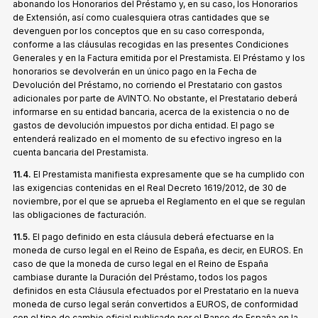
abonando los Honorarios del Préstamo y, en su caso, los Honorarios
de Extensión, así como cualesquiera otras cantidades que se
devenguen por los conceptos que en su caso corresponda,
conforme a las cláusulas recogidas en las presentes Condiciones
Generales y en la Factura emitida por el Prestamista. El Préstamo y los
honorarios se devolverán en un único pago en la Fecha de
Devolución del Préstamo, no corriendo el Prestatario con gastos
adicionales por parte de AVINTO. No obstante, el Prestatario deberá
informarse en su entidad bancaria, acerca de la existencia o no de
gastos de devolución impuestos por dicha entidad. El pago se
entenderá realizado en el momento de su efectivo ingreso en la
cuenta bancaria del Prestamista.
11.4.
El Prestamista manifiesta expresamente que se ha cumplido con
las exigencias contenidas en el Real Decreto 1619/2012, de 30 de
noviembre, por el que se aprueba el Reglamento en el que se regulan
las obligaciones de facturación.
11.5.
El pago definido en esta cláusula deberá efectuarse en la
moneda de curso legal en el Reino de España, es decir, en EUROS. En
caso de que la moneda de curso legal en el Reino de España
cambiase durante la Duración del Préstamo, todos los pagos
definidos en esta Cláusula efectuados por el Prestatario en la nueva
moneda de curso legal serán convertidos a EUROS, de conformidad
con el tipo de cambio oficial publicado por el Banco de España en la