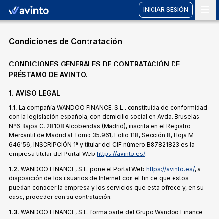
INICIAR SESIÓN
Vete a casa
Condiciones de Contratación
CONDICIONES GENERALES DE CONTRATACIÓN DE
PRÉSTAMO DE AVINTO.
1. AVISO LEGAL
1.1.
La compañía WANDOO FINANCE, S.L., constituida de conformidad
con la legislación española, con domicilio social en Avda. Bruselas
Nº6 Bajos C, 28108 Alcobendas (Madrid), inscrita en el Registro
Mercantil de Madrid al Tomo 35.961, Folio 118, Sección 8, Hoja M-
646156, INSCRIPCIÓN 1ª y titular del CIF número B87821823 es la
empresa titular del Portal Web
https://avinto.es/
.
1.2.
WANDOO FINANCE, S.L. pone el Portal Web
https://avinto.es/
, a
disposición de los usuarios de Internet con el fin de que estos
puedan conocer la empresa y los servicios que esta ofrece y, en su
caso, proceder con su contratación.
1.3.
WANDOO FINANCE, S.L. forma parte del Grupo Wandoo Finance