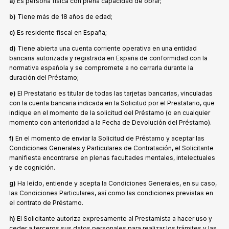
a)
Es persona física con plena capacidad de obrar;
b)
Tiene más de 18 años de edad;
c)
Es residente fiscal en España;
d)
Tiene abierta una cuenta corriente operativa en una entidad
bancaria autorizada y registrada en España de conformidad con la
normativa española y se compromete a no cerrarla durante la
duración del Préstamo;
e)
El Prestatario es titular de todas las tarjetas bancarias, vinculadas
con la cuenta bancaria indicada en la Solicitud por el Prestatario, que
indique en el momento de la solicitud del Préstamo (o en cualquier
momento con anterioridad a la Fecha de Devolución del Préstamo).
f)
En el momento de enviar la Solicitud de Préstamo y aceptar las
Condiciones Generales y Particulares de Contratación, el Solicitante
manifiesta encontrarse en plenas facultades mentales, intelectuales
y de cognición.
g)
Ha leído, entiende y acepta la Condiciones Generales, en su caso,
las Condiciones Particulares, así como las condiciones previstas en
el contrato de Préstamo.
h)
El Solicitante autoriza expresamente al Prestamista a hacer uso y
ceder a terceros sus datos personales para realizar los trámites y las