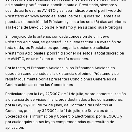
adicionales podrá estar disponible para el Prestatario, siempre y
cuando así lo estime AVINTO y así sea indicado en el perfil web del
Prestatario en www.avinto.es, entre los tres (3) días siguientes a la
puesta a disposición del Préstamo y hasta los seis (6) días anteriores
a la Fecha de Devolución del Préstamo y, en su caso, sus Prórrogas
Sin perjuicio de lo anterior, con cada concesión de un nuevo
Préstamo Adicional, se generará una nueva factura. En evitación de
toda duda, los Prestatarios que tengan la opción de solicitar
Préstamos Adicionales, podrán disponer de éstos, a total discreción
de AVINTO, en un máximo de tres (3) ocasiones.
Por lo tanto, el Préstamo Adicional o los Préstamos Adicionales
quedarán condicionados a la existencia del primer Préstamo y se
regirán igualmente por las presentes Condiciones Generales de
Contratación así como las Condiciones
Particulares, por la Ley 22/2007, de 11 de julio, sobre comercialización
a distancia de servicios financieros destinados a los consumidores,
por la Ley 16/2011, de 24 de junio, de Contratos de Créditos al
Consumo, por la Ley 34/2002, de 11 de julio, de Servicios de la
Sociedad de la Información y Comercio Electrónico, por la LGDCU y
por cualesquiera otras leyes complementarias que resulten de
aplicación.